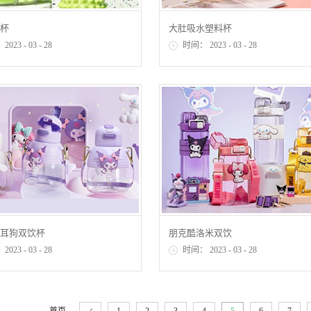
杯
大肚吸水塑料杯
：
2023
-
03
-
28
时间：
2023
-
03
-
28
耳狗双饮杯
朋克酷洛米双饮
：
2023
-
03
-
28
时间：
2023
-
03
-
28
首页