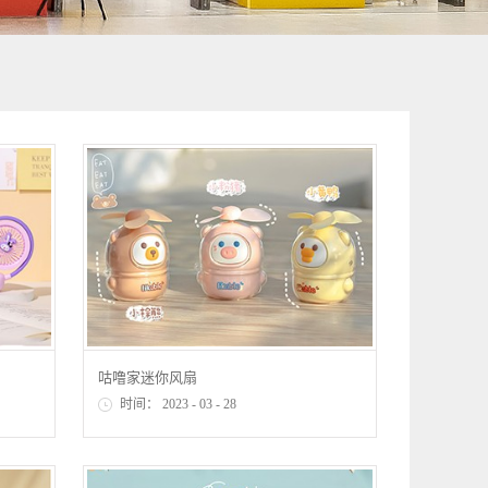
咕噜家迷你风扇
时间：
2023
-
03
-
28