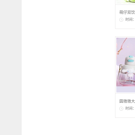
萌仔双饮
时间
圆墩墩大
时间