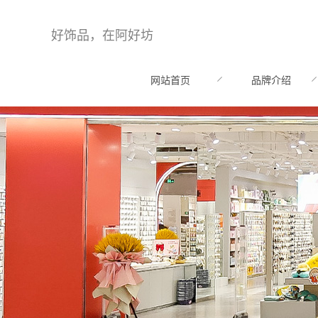
好饰品，在阿好坊
网站首页
品牌介绍
HOME
BRAND