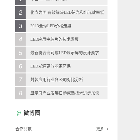
2
2013
-
12
-
11
化点为面 有效解决LED眩光和出光效率低
日前，中国科学技术部在北京向媒体通报称，
3
问题
2013全球LED价格走势
当前，LED照明拥有巨大的产业、经济、科技
2013
-
12
-
11
4
2013
-
12
-
11
LED应用中芯片的技术发展
和社会效应，被全球多个国家视为战略性新兴
大学材料科学系游波教授团队研制出的一种新
LED灯泡零售价调查显示，今年1月全球LED灯
5
2013
-
12
-
11
最新符合高可靠LED显示屏的设计要求
产业。“LED照明是一个全球性的机会，强化全
型材料——光扩散涂层，在世博会上亮相。该
泡零售价格呈现振荡，其中，取代40W白炽灯
LED照明灯具的驱动电源对变压器、电感器参
6
2013
-
12
-
11
LED光源更节能更环保
球合作是其产业发展所必需的重要一环”。
材料能有效解决LED光源的眩光和出光效率低
泡的LED灯泡全球平均价格约月升4%，但取代
数的要求十分高，为求精准需花费大量的人力
LED显示屏技术发展，客户对其认知度的加
7
2013
-
12
-
11
封装应用行业各公司对比分析
在与发达国家和新兴经济体合作方面，通过国
的问题。 LED目前存在着许多不完善的
60W白炽灯泡的LED灯泡价格则月减4.3%。进
和财力才能实现，工业化生产成本很难进一步
深，新客户对LED显示屏的稳定性、可靠性要
LED照明灯具在近期得到飞跃的发展，LED作
8
2013
-
11
-
29
显示屏产业发展日趋成熟技术进步加快
际科技合作计划，中国半导体照明国家重点实
地方，最致命的一个缺点就是其点光源的特
入全新的一年，各品牌厂商将开展新策略，如
下降。对LED驱动恒流源芯片设计技术的创新
求的越来越高。所以生产厂家为了符合要求，
为绿色环保的清洁光源得到广泛的认可。LED
LED主要应用于照明、背光源、显示屏等领域,
2013
-
11
-
29
验室在荷兰代尔夫特大学建立海外研发实体机
微博圈
性。LED灯发光时会产生强光点，无法用眼睛
韩系品牌厂仍继续在欧美市场采用平价策略抢
和突破，新的解决方案可以在LED灯具驱动电
必须设计出更高可靠的LED显示屏。 目
光源使用寿命长、节能省电、应用简单、使用
其中LED照明市场最大,技术含量最高,资本市场
最近两年佛山LED显示屏产业发展呈现哪些新
构“国际开放创新中心”，并共同培养博士及博
直视，若一直生活在高亮度的LED光源周围，
市。 各地区取代40W产品价格表现，各
源实际应用时，输出电流对变压器和电感的电
前，LED显示屏行业标准《LED显示屏通用规
合作共赢
成本低，因而在家庭照明都将得到海量的应
更多
最为关注;LED背光源市场其次;LED显示屏市场
的特点?LED外延芯片、封装、应用等发展情况
士后。中国还与德国教研部开展创新应用、标
LED光源所形成的强光点会瞬间影响视觉的判
地区价格走势差异甚大，其中，英国因商品促
感量和LED的VF等参数不太敏感。创新技术的