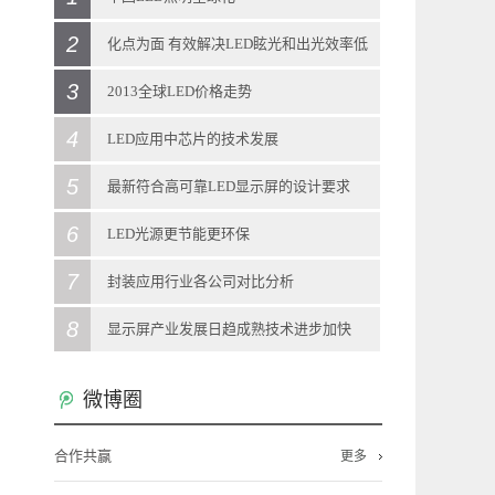
2
2013
-
12
-
11
化点为面 有效解决LED眩光和出光效率低
日前，中国科学技术部在北京向媒体通报称，
3
问题
2013全球LED价格走势
当前，LED照明拥有巨大的产业、经济、科技
2013
-
12
-
11
4
2013
-
12
-
11
LED应用中芯片的技术发展
和社会效应，被全球多个国家视为战略性新兴
大学材料科学系游波教授团队研制出的一种新
LED灯泡零售价调查显示，今年1月全球LED灯
5
2013
-
12
-
11
最新符合高可靠LED显示屏的设计要求
产业。“LED照明是一个全球性的机会，强化全
型材料——光扩散涂层，在世博会上亮相。该
泡零售价格呈现振荡，其中，取代40W白炽灯
LED照明灯具的驱动电源对变压器、电感器参
6
2013
-
12
-
11
LED光源更节能更环保
球合作是其产业发展所必需的重要一环”。
材料能有效解决LED光源的眩光和出光效率低
泡的LED灯泡全球平均价格约月升4%，但取代
数的要求十分高，为求精准需花费大量的人力
LED显示屏技术发展，客户对其认知度的加
7
2013
-
12
-
11
封装应用行业各公司对比分析
在与发达国家和新兴经济体合作方面，通过国
的问题。 LED目前存在着许多不完善的
60W白炽灯泡的LED灯泡价格则月减4.3%。进
和财力才能实现，工业化生产成本很难进一步
深，新客户对LED显示屏的稳定性、可靠性要
LED照明灯具在近期得到飞跃的发展，LED作
8
2013
-
11
-
29
显示屏产业发展日趋成熟技术进步加快
际科技合作计划，中国半导体照明国家重点实
地方，最致命的一个缺点就是其点光源的特
入全新的一年，各品牌厂商将开展新策略，如
下降。对LED驱动恒流源芯片设计技术的创新
求的越来越高。所以生产厂家为了符合要求，
为绿色环保的清洁光源得到广泛的认可。LED
LED主要应用于照明、背光源、显示屏等领域,
2013
-
11
-
29
验室在荷兰代尔夫特大学建立海外研发实体机
微博圈
性。LED灯发光时会产生强光点，无法用眼睛
韩系品牌厂仍继续在欧美市场采用平价策略抢
和突破，新的解决方案可以在LED灯具驱动电
必须设计出更高可靠的LED显示屏。 目
光源使用寿命长、节能省电、应用简单、使用
其中LED照明市场最大,技术含量最高,资本市场
最近两年佛山LED显示屏产业发展呈现哪些新
构“国际开放创新中心”，并共同培养博士及博
直视，若一直生活在高亮度的LED光源周围，
市。 各地区取代40W产品价格表现，各
源实际应用时，输出电流对变压器和电感的电
前，LED显示屏行业标准《LED显示屏通用规
合作共赢
成本低，因而在家庭照明都将得到海量的应
更多
最为关注;LED背光源市场其次;LED显示屏市场
的特点?LED外延芯片、封装、应用等发展情况
士后。中国还与德国教研部开展创新应用、标
LED光源所形成的强光点会瞬间影响视觉的判
地区价格走势差异甚大，其中，英国因商品促
感量和LED的VF等参数不太敏感。创新技术的