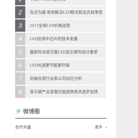
2
2013
-
12
-
11
化点为面 有效解决LED眩光和出光效率低
日前，中国科学技术部在北京向媒体通报称，
3
问题
2013全球LED价格走势
当前，LED照明拥有巨大的产业、经济、科技
2013
-
12
-
11
4
2013
-
12
-
11
LED应用中芯片的技术发展
和社会效应，被全球多个国家视为战略性新兴
大学材料科学系游波教授团队研制出的一种新
LED灯泡零售价调查显示，今年1月全球LED灯
5
2013
-
12
-
11
最新符合高可靠LED显示屏的设计要求
产业。“LED照明是一个全球性的机会，强化全
型材料——光扩散涂层，在世博会上亮相。该
泡零售价格呈现振荡，其中，取代40W白炽灯
LED照明灯具的驱动电源对变压器、电感器参
6
2013
-
12
-
11
LED光源更节能更环保
球合作是其产业发展所必需的重要一环”。
材料能有效解决LED光源的眩光和出光效率低
泡的LED灯泡全球平均价格约月升4%，但取代
数的要求十分高，为求精准需花费大量的人力
LED显示屏技术发展，客户对其认知度的加
7
2013
-
12
-
11
封装应用行业各公司对比分析
在与发达国家和新兴经济体合作方面，通过国
的问题。 LED目前存在着许多不完善的
60W白炽灯泡的LED灯泡价格则月减4.3%。进
和财力才能实现，工业化生产成本很难进一步
深，新客户对LED显示屏的稳定性、可靠性要
LED照明灯具在近期得到飞跃的发展，LED作
8
2013
-
11
-
29
显示屏产业发展日趋成熟技术进步加快
际科技合作计划，中国半导体照明国家重点实
地方，最致命的一个缺点就是其点光源的特
入全新的一年，各品牌厂商将开展新策略，如
下降。对LED驱动恒流源芯片设计技术的创新
求的越来越高。所以生产厂家为了符合要求，
为绿色环保的清洁光源得到广泛的认可。LED
LED主要应用于照明、背光源、显示屏等领域,
2013
-
11
-
29
验室在荷兰代尔夫特大学建立海外研发实体机
微博圈
性。LED灯发光时会产生强光点，无法用眼睛
韩系品牌厂仍继续在欧美市场采用平价策略抢
和突破，新的解决方案可以在LED灯具驱动电
必须设计出更高可靠的LED显示屏。 目
光源使用寿命长、节能省电、应用简单、使用
其中LED照明市场最大,技术含量最高,资本市场
最近两年佛山LED显示屏产业发展呈现哪些新
构“国际开放创新中心”，并共同培养博士及博
直视，若一直生活在高亮度的LED光源周围，
市。 各地区取代40W产品价格表现，各
源实际应用时，输出电流对变压器和电感的电
前，LED显示屏行业标准《LED显示屏通用规
合作共赢
成本低，因而在家庭照明都将得到海量的应
更多
最为关注;LED背光源市场其次;LED显示屏市场
的特点?LED外延芯片、封装、应用等发展情况
士后。中国还与德国教研部开展创新应用、标
LED光源所形成的强光点会瞬间影响视觉的判
地区价格走势差异甚大，其中，英国因商品促
感量和LED的VF等参数不太敏感。创新技术的