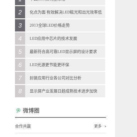
2
2013
-
12
-
11
化点为面 有效解决LED眩光和出光效率低
日前，中国科学技术部在北京向媒体通报称，
3
问题
2013全球LED价格走势
当前，LED照明拥有巨大的产业、经济、科技
2013
-
12
-
11
4
2013
-
12
-
11
LED应用中芯片的技术发展
和社会效应，被全球多个国家视为战略性新兴
大学材料科学系游波教授团队研制出的一种新
LED灯泡零售价调查显示，今年1月全球LED灯
5
2013
-
12
-
11
最新符合高可靠LED显示屏的设计要求
产业。“LED照明是一个全球性的机会，强化全
型材料——光扩散涂层，在世博会上亮相。该
泡零售价格呈现振荡，其中，取代40W白炽灯
LED照明灯具的驱动电源对变压器、电感器参
6
2013
-
12
-
11
LED光源更节能更环保
球合作是其产业发展所必需的重要一环”。
材料能有效解决LED光源的眩光和出光效率低
泡的LED灯泡全球平均价格约月升4%，但取代
数的要求十分高，为求精准需花费大量的人力
LED显示屏技术发展，客户对其认知度的加
7
2013
-
12
-
11
封装应用行业各公司对比分析
在与发达国家和新兴经济体合作方面，通过国
的问题。 LED目前存在着许多不完善的
60W白炽灯泡的LED灯泡价格则月减4.3%。进
和财力才能实现，工业化生产成本很难进一步
深，新客户对LED显示屏的稳定性、可靠性要
LED照明灯具在近期得到飞跃的发展，LED作
8
2013
-
11
-
29
显示屏产业发展日趋成熟技术进步加快
际科技合作计划，中国半导体照明国家重点实
地方，最致命的一个缺点就是其点光源的特
入全新的一年，各品牌厂商将开展新策略，如
下降。对LED驱动恒流源芯片设计技术的创新
求的越来越高。所以生产厂家为了符合要求，
为绿色环保的清洁光源得到广泛的认可。LED
LED主要应用于照明、背光源、显示屏等领域,
2013
-
11
-
29
验室在荷兰代尔夫特大学建立海外研发实体机
微博圈
性。LED灯发光时会产生强光点，无法用眼睛
韩系品牌厂仍继续在欧美市场采用平价策略抢
和突破，新的解决方案可以在LED灯具驱动电
必须设计出更高可靠的LED显示屏。 目
光源使用寿命长、节能省电、应用简单、使用
其中LED照明市场最大,技术含量最高,资本市场
最近两年佛山LED显示屏产业发展呈现哪些新
构“国际开放创新中心”，并共同培养博士及博
直视，若一直生活在高亮度的LED光源周围，
市。 各地区取代40W产品价格表现，各
源实际应用时，输出电流对变压器和电感的电
前，LED显示屏行业标准《LED显示屏通用规
合作共赢
成本低，因而在家庭照明都将得到海量的应
更多
最为关注;LED背光源市场其次;LED显示屏市场
的特点?LED外延芯片、封装、应用等发展情况
士后。中国还与德国教研部开展创新应用、标
LED光源所形成的强光点会瞬间影响视觉的判
地区价格走势差异甚大，其中，英国因商品促
感量和LED的VF等参数不太敏感。创新技术的