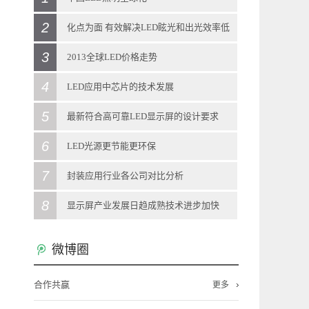
2
2013
-
12
-
11
化点为面 有效解决LED眩光和出光效率低
日前，中国科学技术部在北京向媒体通报称，
3
问题
2013全球LED价格走势
当前，LED照明拥有巨大的产业、经济、科技
2013
-
12
-
11
4
2013
-
12
-
11
LED应用中芯片的技术发展
和社会效应，被全球多个国家视为战略性新兴
大学材料科学系游波教授团队研制出的一种新
LED灯泡零售价调查显示，今年1月全球LED灯
5
2013
-
12
-
11
最新符合高可靠LED显示屏的设计要求
产业。“LED照明是一个全球性的机会，强化全
型材料——光扩散涂层，在世博会上亮相。该
泡零售价格呈现振荡，其中，取代40W白炽灯
LED照明灯具的驱动电源对变压器、电感器参
6
2013
-
12
-
11
LED光源更节能更环保
球合作是其产业发展所必需的重要一环”。
材料能有效解决LED光源的眩光和出光效率低
泡的LED灯泡全球平均价格约月升4%，但取代
数的要求十分高，为求精准需花费大量的人力
LED显示屏技术发展，客户对其认知度的加
7
2013
-
12
-
11
封装应用行业各公司对比分析
在与发达国家和新兴经济体合作方面，通过国
的问题。 LED目前存在着许多不完善的
60W白炽灯泡的LED灯泡价格则月减4.3%。进
和财力才能实现，工业化生产成本很难进一步
深，新客户对LED显示屏的稳定性、可靠性要
LED照明灯具在近期得到飞跃的发展，LED作
8
2013
-
11
-
29
显示屏产业发展日趋成熟技术进步加快
际科技合作计划，中国半导体照明国家重点实
地方，最致命的一个缺点就是其点光源的特
入全新的一年，各品牌厂商将开展新策略，如
下降。对LED驱动恒流源芯片设计技术的创新
求的越来越高。所以生产厂家为了符合要求，
为绿色环保的清洁光源得到广泛的认可。LED
LED主要应用于照明、背光源、显示屏等领域,
2013
-
11
-
29
验室在荷兰代尔夫特大学建立海外研发实体机
微博圈
性。LED灯发光时会产生强光点，无法用眼睛
韩系品牌厂仍继续在欧美市场采用平价策略抢
和突破，新的解决方案可以在LED灯具驱动电
必须设计出更高可靠的LED显示屏。 目
光源使用寿命长、节能省电、应用简单、使用
其中LED照明市场最大,技术含量最高,资本市场
最近两年佛山LED显示屏产业发展呈现哪些新
构“国际开放创新中心”，并共同培养博士及博
直视，若一直生活在高亮度的LED光源周围，
市。 各地区取代40W产品价格表现，各
源实际应用时，输出电流对变压器和电感的电
前，LED显示屏行业标准《LED显示屏通用规
合作共赢
成本低，因而在家庭照明都将得到海量的应
更多
最为关注;LED背光源市场其次;LED显示屏市场
的特点?LED外延芯片、封装、应用等发展情况
士后。中国还与德国教研部开展创新应用、标
LED光源所形成的强光点会瞬间影响视觉的判
地区价格走势差异甚大，其中，英国因商品促
感量和LED的VF等参数不太敏感。创新技术的