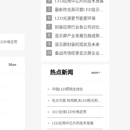
4
LED应用中芯片的技术发展
5
最新符合高可靠LED显示屏的设计要求
6
LED光源更节能更环保
7
封装应用行业各公司对比分析
8
显示屏产业发展日趋成熟技术进步加快
LED价格走势
9
显示屏封装的现状及未来
10
备战市场旺季显示屏企业各显神通
More
热点新闻
more+
中国LED照明全球化
化点为面 有效解决LED眩光和出光效率低问题
2013全球LED价格走势
LED应用中芯片的技术发展