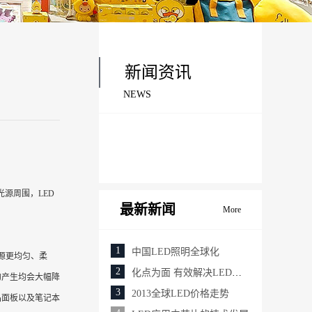
新闻资讯
NEWS
源周围，LED
最新新闻
More
1
中国LED照明全球化
源更均匀、柔
2
化点为面 有效解决LED眩光和出光效率低问题
的产生均会大幅降
3
2013全球LED价格走势
晶面板以及笔记本